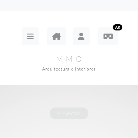
AR
M M O
Arquitectura e interiores
Proyectos