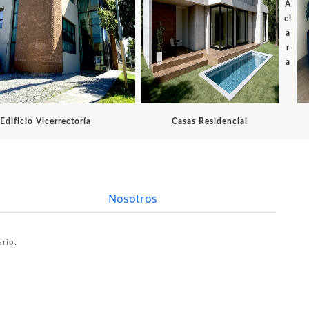
A
cl
a
r
a
Edificio Vicerrectoría
Casas Residencial
Nosotros
ario.