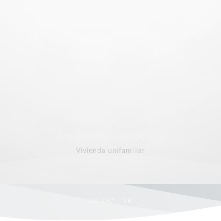
3D | RA | VR