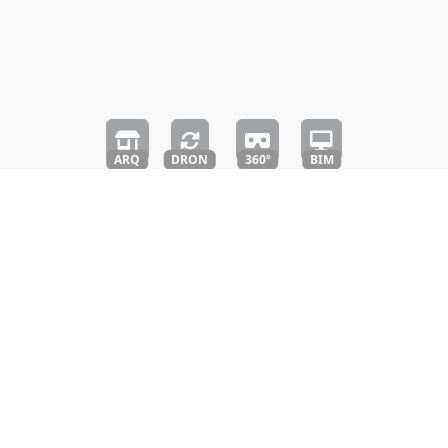
ARQ
DRON
360º
BIM