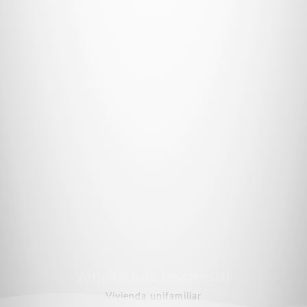
l
Arquitectura Deportiv
Gimnasio Basquetball SSCC