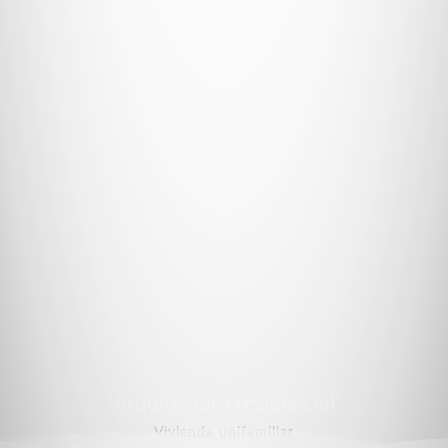
ial
Arquitectura Deport
Gimnasio Basquetball SS