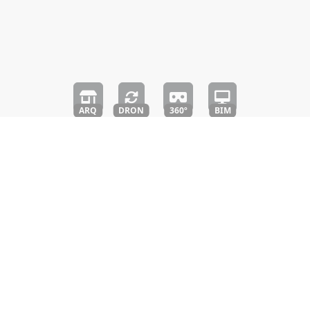
ARQ
DRON
360º
BIM